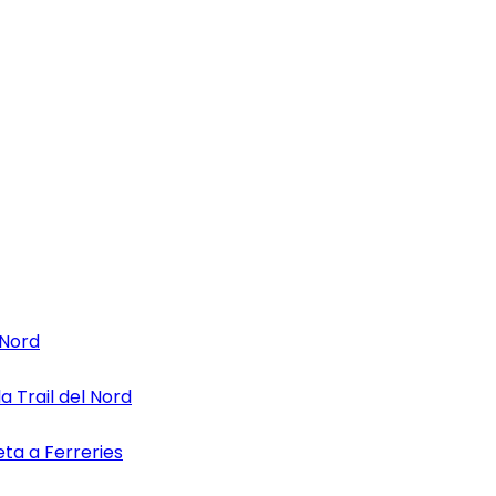
quest navegador per a la pròxima vegada que comenti.
 Nord
la Trail del Nord
eta a Ferreries