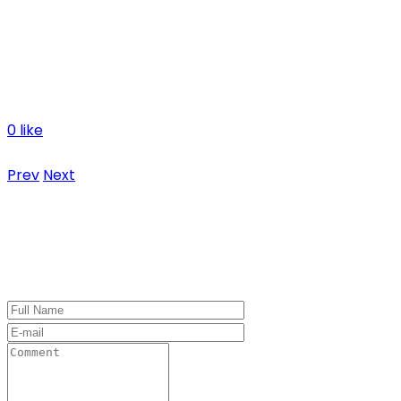
La prova repeteix el model que va seguir l’any passat 
de Cavalls amb altres camins de l’Illa que comptarà amb 
A més, la cursa oferirà un espectacle musical de la mà de
membre del reconegut grup Love Of Lesbian, que es despl
0 like
No hi ha comentaris
Prev
Next
Leave a Comment