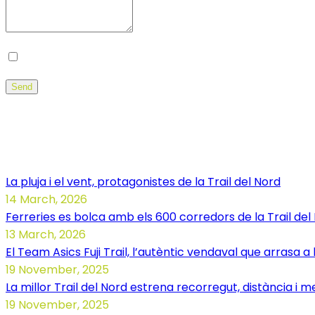
Desa el meu nom, correu electrònic i lloc web en a
Send
Noticias Illa dels Trails
La pluja i el vent, protagonistes de la Trail del Nord
14 March, 2026
Ferreries es bolca amb els 600 corredors de la Trail del
13 March, 2026
El Team Asics Fuji Trail, l’autèntic vendaval que arrasa a 
19 November, 2025
La millor Trail del Nord estrena recorregut, distància i m
19 November, 2025