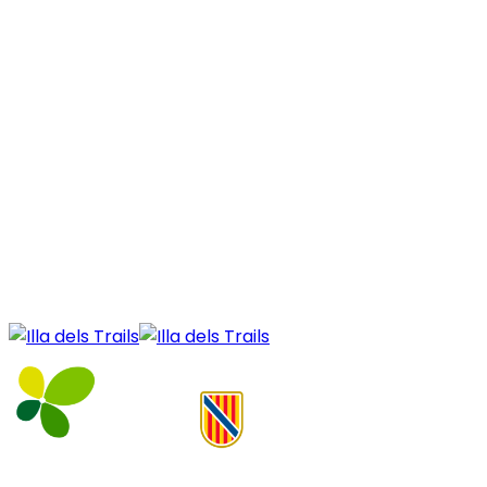
Rànking 3: Illa dels Trails Bronze
12 km Trail dels Fars
11 km October Trail
En cada carrera hi haurà un màxim de 200 punts per al
guanyador.
La puntuació final s’obtindrà de les dues carreres
fetes. Cada corredor/a ha de participar en les 2
proves per a puntuar.