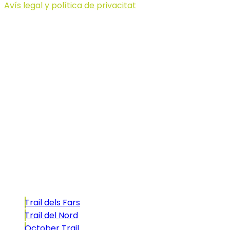
Avís legal y política de privacitat
© 2023 Illa dels Trails
Illa dels Trails
La Illa dels Trails, un desafío de ensueño
formado por cinco citas únicas y con un
atractivo tan característico que, si te gusta
correr, debes enfrentarte a él.
Carreras
Trail dels Fars
Trail del Nord
October Trail