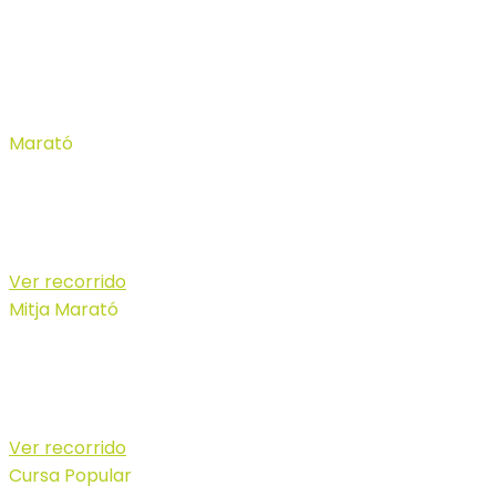
Modalitats
Marató
32 KM
DISSABTE 24 D'OCTUBRE 2026
9:30 hores
Inici a parking platja de Son Bou
Ver recorrido
Mitja Marató
19 KM
DISSABTE 24 D'OCTUBRE 2026
Sortida 1 9:30 hores i Sortida 2 10:15 hores
Inici parking Cala Mitjana
Ver recorrido
Cursa Popular