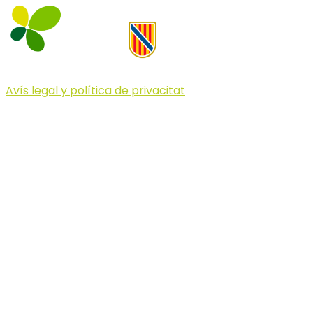
Avís legal y política de privacitat
© 2023 Illa dels Trails
Illa dels Trails
La Illa dels Trails, un desafío de ensueño
formado por cinco citas únicas y con un
atractivo tan característico que, si te gusta
correr, debes enfrentarte a él.
Carreras