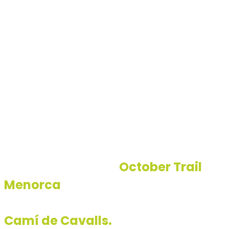
Carrera
Programa
Reglamento
Carrera
La carrera de trail
October Trail
Menorca
te el seu recorregut per la
costa sur de Menorca seguint el
Camí de Cavalls.