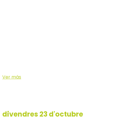
La October Trail Menorca tindrà lloc el dia 24
d’octubre de 2026. Es tracta d’una carrera que
transcorre per la part sud i sud-oest de Camí de
Cavalls. Comptem amb les distàncies de 32KM, 11KM i
19KM. La prova reina comença a l’urbanització de Son
Bou (Alaior), seguirà el Camí de Cavalls fins a la platja
de Calan Bosch (Ciutadella), on tindrà lloc la meta i el
lliurament de trofeus.
Ver más
Programa
La carrera començarà el
divendres 23 d'octubre
amb la
recepció i benvinguda a tots els