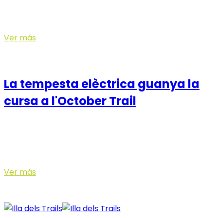
L’última cita de la lliga arriba aquest dissabte amb
rècord de participació general i amb més d’un 40% de
corredores, una xifra entre les més ...
Ver más
28 October, 2024
La tempesta elèctrica guanya la
cursa a l'October Trail
Els llamps van motivar a l'organització a prendre la
decisió de cancel·lar la prova posant per sobre de tot
la salut dels participants. Enric ...
Ver más