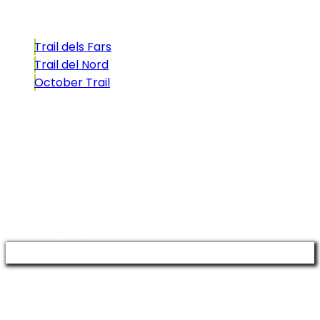
Trail dels Fars
Trail del Nord
October Trail
CONTACTO
comunicacio@biosportmenorca.com
info@elitechip.net
C/ Sant Antoni Maria Claret, 27
C/ Velázquez, 8A
Manage consent