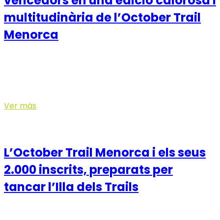
vencedors en una edició calorosa i
multitudinària de l’October Trail
Menorca
La cita esportiva va congregar uns 2.000 participants,
amb victòries de Joana Chacón i el menorquí Marc
López als 19KM i d’Asmaa Zammou i Manu...
Ver más
13 November, 2025
L’October Trail Menorca i els seus
2.000 inscrits, preparats per
tancar l’Illa dels Trails