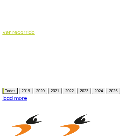
11 KM
DISSABTE 24 D'OCTUBRE 2026
Sortida 1 12:00 hores i Sortida 2 12:50 hores
Inici a parking de Cala en Turqueta
Ver recorrido
Algunes fotos
Todas
2019
2020
2021
2022
2023
2024
2025
load more