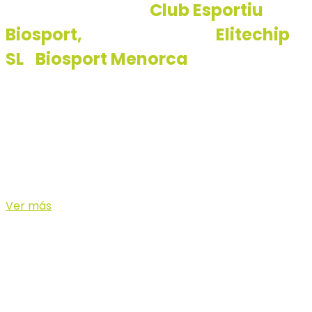
organitzada per
Club Esportiu
Biosport,
i coordinat per
Elitechip
SL
i
Biosport Menorca
.
La October Trail Menorca es disputarà amb les
distàncies de 32KM, 19KM i 11KM. Totes les proves
arribaran a la porta de l’Hotel Lago Resort Menorca
situat a la platja de Calan Bosch, seguint el Camí de
Cavalls.
Ver más