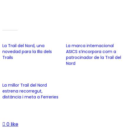
360º i estaran realitzant diferents activitats per l’illa
fins dijous, amb la promoció que això suposa tant per a
l’illa com per al Camí de Cavalls.
Related
La Trail del Nord, una
La marca internacional
novedad para la Illa dels
ASICS s’incorpora com a
Trails
patrocinador de la Trail del
8 February, 2021
Nord
In "Trail del Nord"
19 November, 2025
In "Trail del Nord"
La millor Trail del Nord
estrena recorregut,
distància i meta a Ferreries
19 November, 2025
In "Trail del Nord"
0 like
No hi ha comentaris