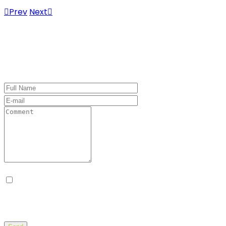
Prev
Next
Leave a Comment
Desa el meu nom, correu electrònic i lloc web en
aquest navegador per a la pròxima vegada que
comenti.