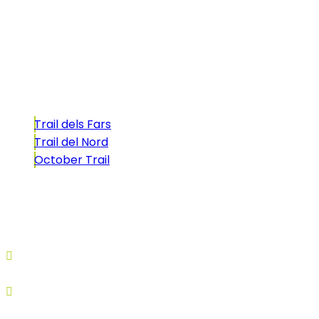
atractivo tan característico que, si te gusta
correr, debes enfrentarte a él.
Carreras
Trail dels Fars
Trail del Nord
October Trail
CONTACTO
comunicacio@biosportmenorca.com
info@elitechip.net
C/ Sant Antoni Maria Claret, 27
C/ Velázquez, 8A