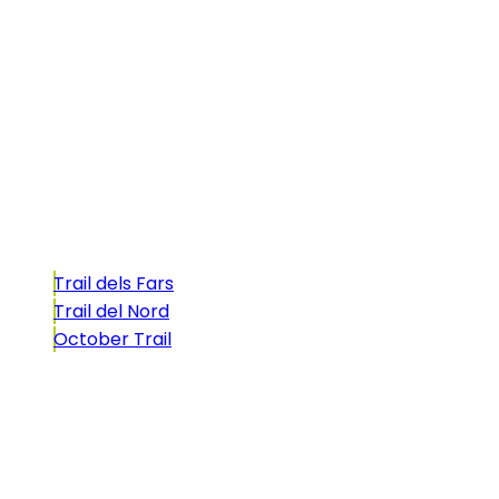
La Illa dels Trails, un desafío de ensueño
formado por cinco citas únicas y con un
atractivo tan característico que, si te gusta
correr, debes enfrentarte a él.
Carreras
Trail dels Fars
Trail del Nord
October Trail
CONTACTO
comunicacio@biosportmenorca.com