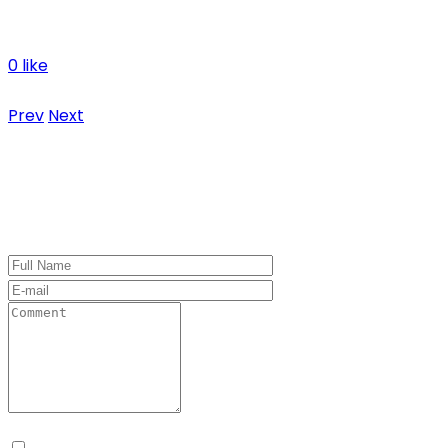
mescla de turisme, esport i naturalesa.
0 like
No hi ha comentaris
Prev
Next
Leave a Comment