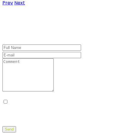
Prev
Next
Leave a Comment
Desa el meu nom, correu electrònic i lloc web en
aquest navegador per a la pròxima vegada que
comenti.
Send