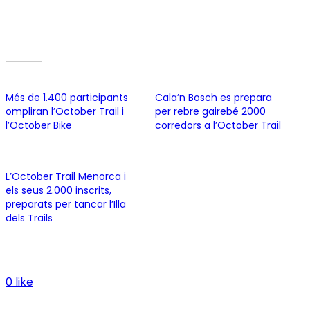
de la Biosfera.
Related
Més de 1.400 participants
Cala’n Bosch es prepara
ompliran l’October Trail i
per rebre gairebé 2000
l’October Bike
corredors a l’October Trail
11 October, 2022
28 October, 2024
In "October Trail"
In "October Trail"
L’October Trail Menorca i
els seus 2.000 inscrits,
preparats per tancar l’Illa
dels Trails
13 November, 2025
In "October Trail"
0 like
No hi ha comentaris