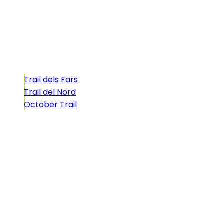
atractivo tan característico que, si te gusta
correr, debes enfrentarte a él.
Carreras
Trail dels Fars
Trail del Nord
October Trail
CONTACTO
comunicacio@biosportmenorca.com
info@elitechip.net
C/ Sant Antoni Maria Claret, 27
C/ Velázquez, 8A
Utilizamos cookies propias y de terceros para fines