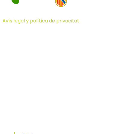
Avís legal y política de privacitat
© 2023 Illa dels Trails
Illa dels Trails
La Illa dels Trails, un desafío de ensueño
formado por cinco citas únicas y con un
atractivo tan característico que, si te gusta
correr, debes enfrentarte a él.
Carreras