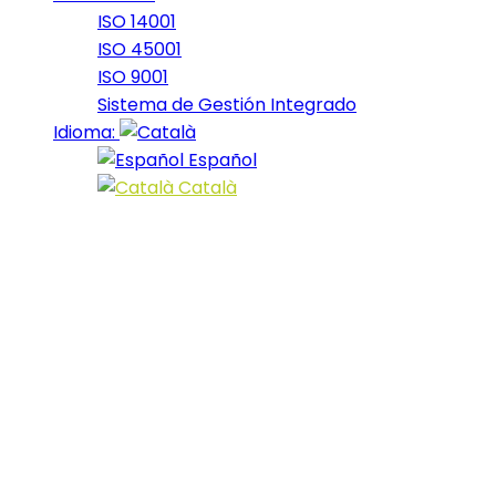
ISO 14001
ISO 45001
ISO 9001
Sistema de Gestión Integrado
Idioma:
Español
Català
Getting Along
22 April, 2019
At the end of last year, Bumblebee emerged as one of
the big surprise blockbusters of the year. While