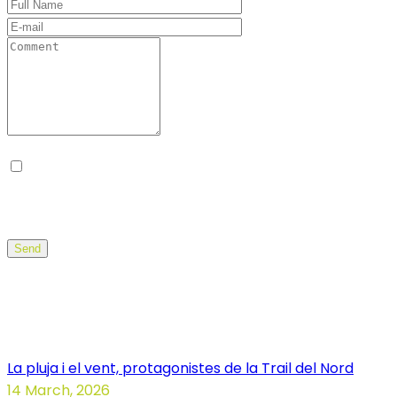
Desa el meu nom, correu electrònic i lloc web en
aquest navegador per a la pròxima vegada que
comenti.
Send
Noticias Illa dels Trails
La pluja i el vent, protagonistes de la Trail del Nord
14 March, 2026