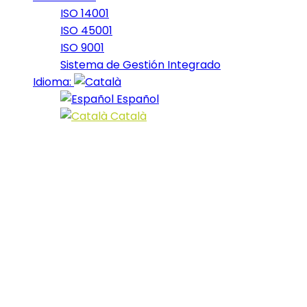
ISO 14001
ISO 45001
ISO 9001
Sistema de Gestión Integrado
Idioma:
Español
Català
Cold Hard Tru
22 April, 2019
At the end of last year, Bumblebee emerged as one of the
came to approval from critics, the Travis Knight film u