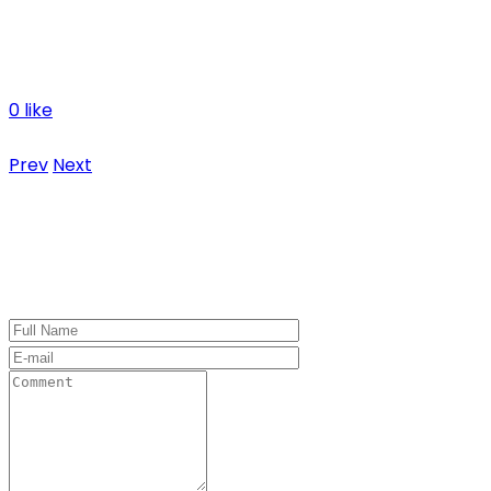
Feels great ergonomically
Lots of options for placement and expanding uses
Stylish, really
0 like
No hi ha comentaris
Prev
Next
Leave a Comment