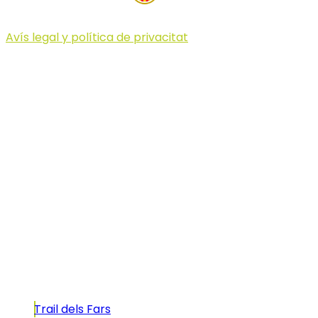
Avís legal y política de privacitat
© 2023 Illa dels Trails
Illa dels Trails
La Illa dels Trails, un desafío de ensueño
formado por cinco citas únicas y con un
atractivo tan característico que, si te gusta
correr, debes enfrentarte a él.
Carreras
Trail dels Fars