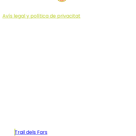
Avís legal y política de privacitat
© 2023 Illa dels Trails
Illa dels Trails
La Illa dels Trails, un desafío de ensueño
formado por cinco citas únicas y con un
atractivo tan característico que, si te gusta
correr, debes enfrentarte a él.
Carreras
Trail dels Fars