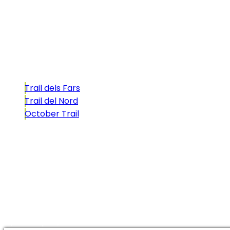
atractivo tan característico que, si te gusta
correr, debes enfrentarte a él.
Carreras
Trail dels Fars
Trail del Nord
October Trail
CONTACTO
comunicacio@biosportmenorca.com
info@elitechip.net
C/ Sant Antoni Maria Claret, 27
C/ Velázquez, 8A