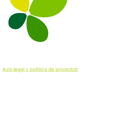
Avís legal y política de privacitat
© 2023 Illa dels Trails
Illa dels Trails
La Illa dels Trails, un desafío de ensueño
formado por cinco citas únicas y con un