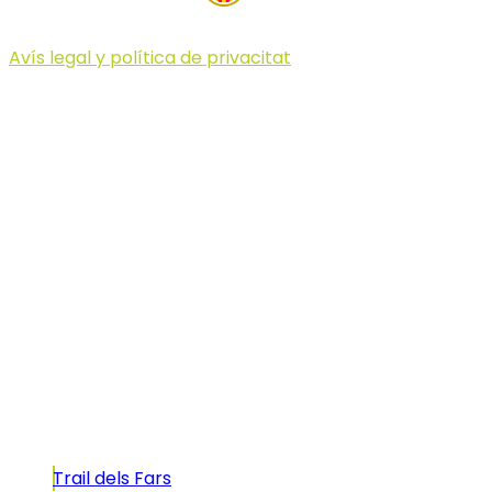
Avís legal y política de privacitat
© 2023 Illa dels Trails
Illa dels Trails
La Illa dels Trails, un desafío de ensueño
formado por cinco citas únicas y con un
atractivo tan característico que, si te gusta
correr, debes enfrentarte a él.
Carreras
Trail dels Fars