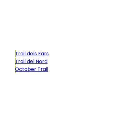
atractivo tan característico que, si te gusta
correr, debes enfrentarte a él.
Carreras
Trail dels Fars
Trail del Nord
October Trail
CONTACTO
comunicacio@biosportmenorca.com
info@elitechip.net
C/ Sant Antoni Maria Claret, 27
C/ Velázquez, 8A