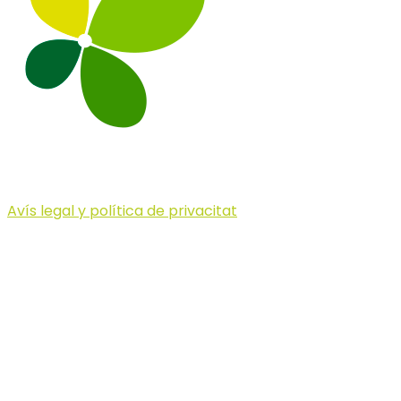
Avís legal y política de privacitat
© 2023 Illa dels Trails
Illa dels Trails
La Illa dels Trails, un desafío de ensueño
formado por cinco citas únicas y con un