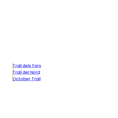
La Illa dels Trails, un desafío de ensueño
formado por cinco citas únicas y con un
atractivo tan característico que, si te gusta
correr, debes enfrentarte a él.
Carreras
Trail dels Fars
Trail del Nord
October Trail
CONTACTO
comunicacio@biosportmenorca.com