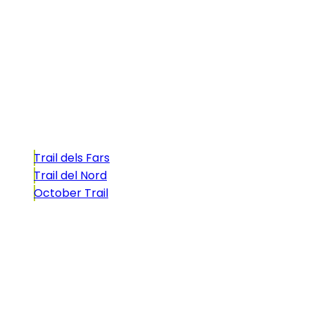
La Illa dels Trails, un desafío de ensueño
formado por cinco citas únicas y con un
atractivo tan característico que, si te gusta
correr, debes enfrentarte a él.
Carreras
Trail dels Fars
Trail del Nord
October Trail
CONTACTO
comunicacio@biosportmenorca.com
info@elitechip.net