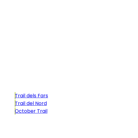
Illa dels Trails
La Illa dels Trails, un desafío de ensueño
formado por cinco citas únicas y con un
atractivo tan característico que, si te gusta
correr, debes enfrentarte a él.
Carreras
Trail dels Fars
Trail del Nord
October Trail
CONTACTO