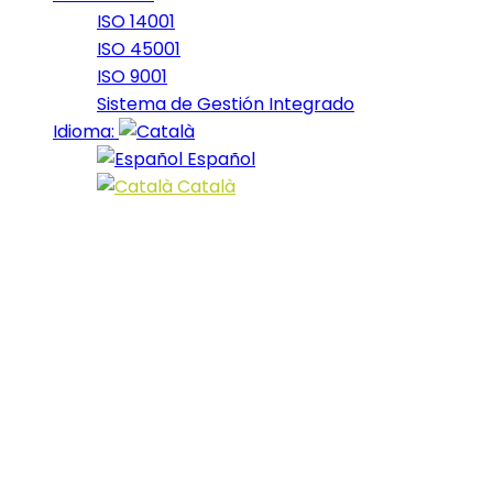
ISO 14001
ISO 45001
ISO 9001
Sistema de Gestión Integrado
Idioma:
Español
Català
Portfolio Categor
17_2016
2016
16_2016
2016
15_2016