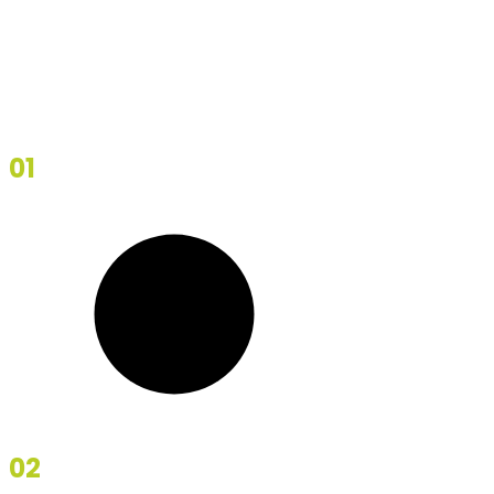
07
08
09
01
01
The Bridge
02
The Last Men