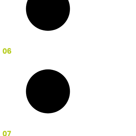
06
Reckoner
07
The Tourist