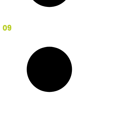
09
Let Down
Finally, it all comes down to people. Creating a winning
team and self-sustaining culture takes difficult work,