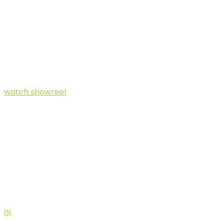
Content.
watch showreel
What can
we do
01