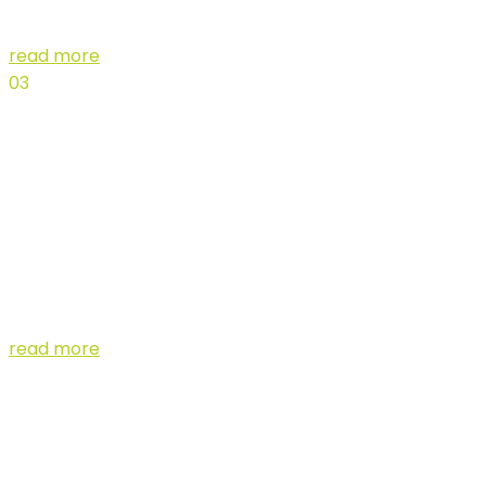
Our brand video brings to life the future retail-to-
consumer experience
read more
03
Motion
Graphics
Whether you have a new business inquiry, you’re
interested in collaborating.
read more