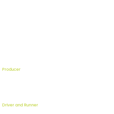
Start your
project
with us
Albert Norshtein
Producer
Michael Lozano
Driver and Runner