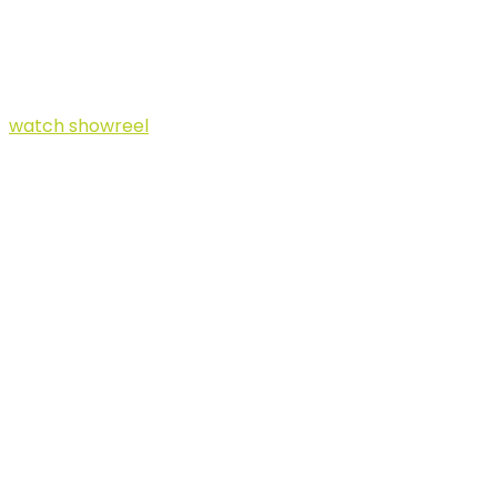
Content.
watch showreel
Makes and
Distributes
Video