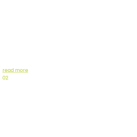
Creative
Conceptions
We know the best results come from bold ideas and
collaboration
read more
02
Shooting
& Editing