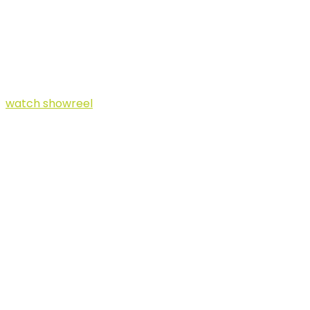
Content.
watch showreel
Makes and
Distributes
Video