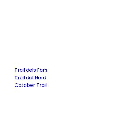
La Illa dels Trails, un desafío de ensueño
formado por cinco citas únicas y con un
atractivo tan característico que, si te gusta
correr, debes enfrentarte a él.
Carreras
Trail dels Fars
Trail del Nord
October Trail
CONTACTO
comunicacio@biosportmenorca.com
info@elitechip.net