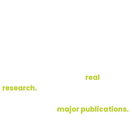
Years of
succesfull
experience
12
That's all it takes to do
real
research.
To develop strong
strategy. To create viral videos
highlighted by
major publications.
To change the way the world
thinks about a brand.