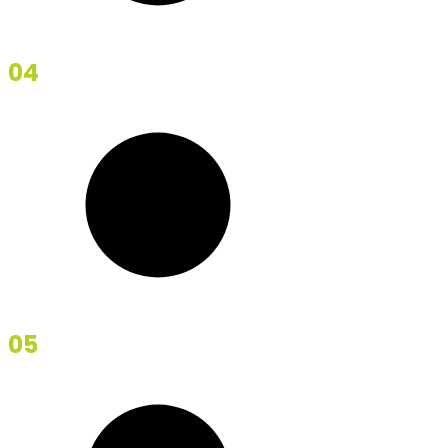
04
Wasteland
05
Found Bride