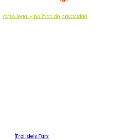
Aviso legal y política de privacidad
© 2023 Illa dels Trails
Illa dels Trails
La Illa dels Trails, un desafío de ensueño
formado por cinco citas únicas y con un
atractivo tan característico que, si te gusta
correr, debes enfrentarte a él.
Carreras
Trail dels Fars