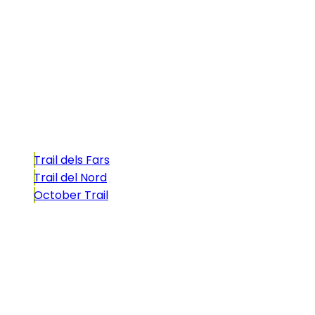
La Illa dels Trails, un desafío de ensueño
formado por cinco citas únicas y con un
atractivo tan característico que, si te gusta
correr, debes enfrentarte a él.
Carreras
Trail dels Fars
Trail del Nord
October Trail
CONTACTO
comunicacio@biosportmenorca.com
info@elitechip.net