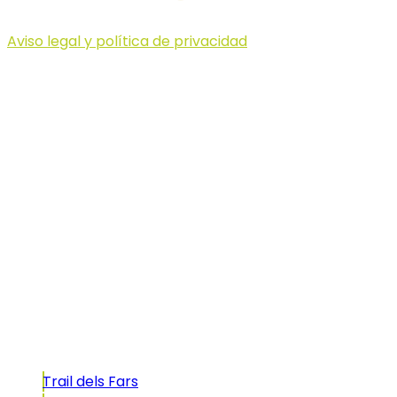
Aviso legal y política de privacidad
© 2023 Illa dels Trails
Illa dels Trails
La Illa dels Trails, un desafío de ensueño
formado por cinco citas únicas y con un
atractivo tan característico que, si te gusta
correr, debes enfrentarte a él.
Carreras
Trail dels Fars