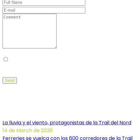
Guarda mi nombre, correo electrónico y web en
este navegador para la próxima vez que comente.
Send
Noticias Illa dels Trails
La lluvia y el viento, protagonistas de la Trail del Nord
14 de March de 2026
Ferreries se vuelca con los 600 corredores de la Trail