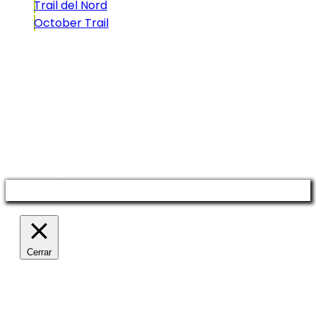
Trail del Nord
October Trail
CONTACTO
comunicacio@biosportmenorca.com
info@elitechip.net
C/ Sant Antoni Maria Claret, 27
C/ Velázquez, 8A
Manage consent
Cerrar
Política de privacidad