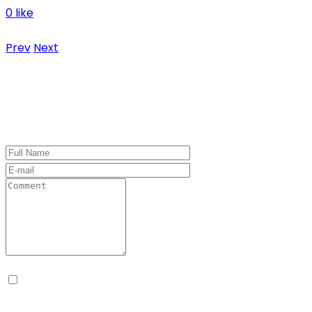
0 like
No hay comentarios
Prev
Next
Leave a Comment
Guarda mi nombre, correo electrónico y web en
este navegador para la próxima vez que comente.