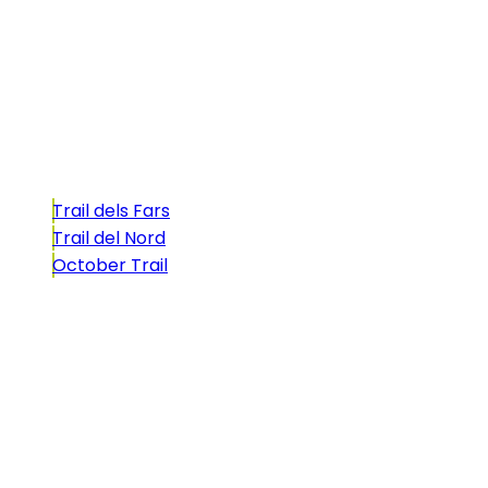
formado por cinco citas únicas y con un
atractivo tan característico que, si te gusta
correr, debes enfrentarte a él.
Carreras
Trail dels Fars
Trail del Nord
October Trail
CONTACTO
comunicacio@biosportmenorca.com
info@elitechip.net
C/ Sant Antoni Maria Claret, 27