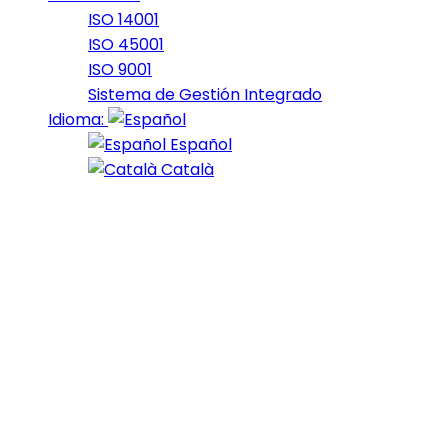
ISO 14001
ISO 45001
ISO 9001
Sistema de Gestión Integrado
Idioma:
Español
Català
Found Bride
22 de April de 2019
At the end of last year, Bumblebee emerged as one of
the big surprise blockbusters of the year. While