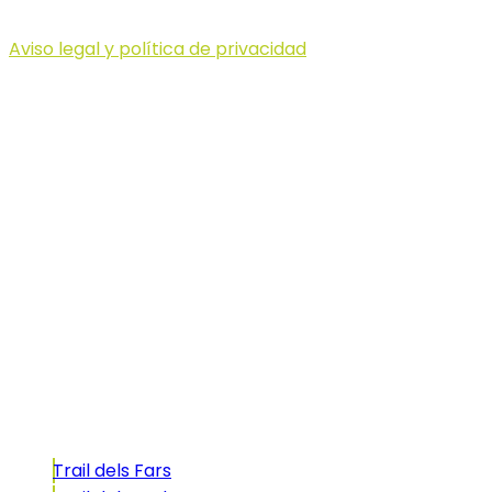
Aviso legal y política de privacidad
© 2023 Illa dels Trails
Illa dels Trails
La Illa dels Trails, un desafío de ensueño
formado por cinco citas únicas y con un
atractivo tan característico que, si te gusta
correr, debes enfrentarte a él.
Carreras
Trail dels Fars