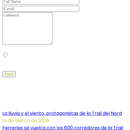
Guarda mi nombre, correo electrónico y web en
este navegador para la próxima vez que comente.
Send
Noticias Illa dels Trails
La lluvia y el viento, protagonistas de la Trail del Nord
14 de March de 2026
Ferreries se vuelca con los 600 corredores de la Trail