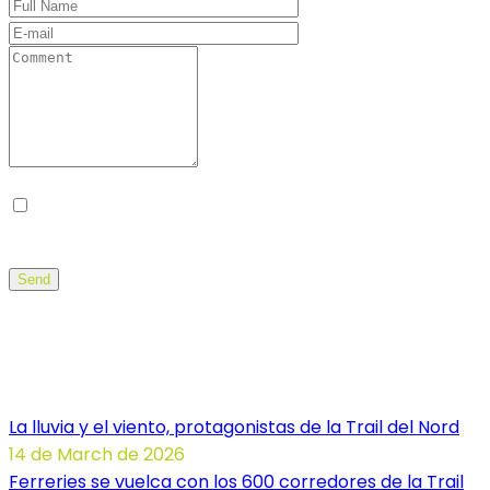
Guarda mi nombre, correo electrónico y web en
este navegador para la próxima vez que comente.
Send
Noticias Illa dels Trails
La lluvia y el viento, protagonistas de la Trail del Nord
14 de March de 2026
Ferreries se vuelca con los 600 corredores de la Trail