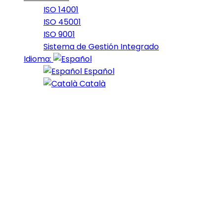
ISO 14001
ISO 45001
ISO 9001
Sistema de Gestión Integrado
Idioma:
Español
Català
Black Water
22 de April de 2019
At the end of last year, Bumblebee emerged as one of
the big surprise blockbusters of the year. While