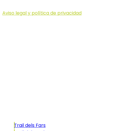
Aviso legal y política de privacidad
© 2023 Illa dels Trails
Illa dels Trails
La Illa dels Trails, un desafío de ensueño
formado por cinco citas únicas y con un
atractivo tan característico que, si te gusta
correr, debes enfrentarte a él.
Carreras
Trail dels Fars