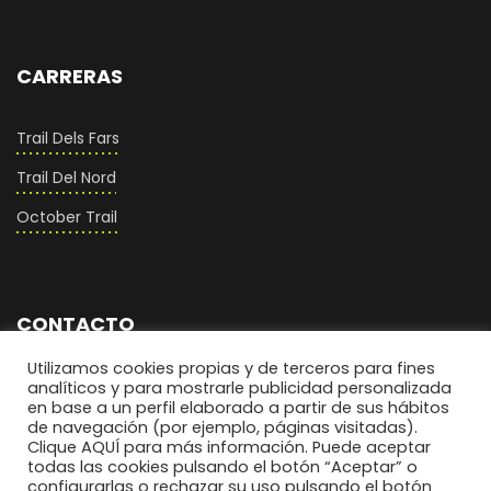
CARRERAS
Trail Dels Fars
Trail Del Nord
October Trail
CONTACTO
Utilizamos cookies propias y de terceros para fines
comunicacio@biosportmenorca.com
analíticos y para mostrarle publicidad personalizada
en base a un perfil elaborado a partir de sus hábitos
info@elitechip.net
de navegación (por ejemplo, páginas visitadas).
Clique AQUÍ para más información. Puede aceptar
todas las cookies pulsando el botón “Aceptar” o
C/ Sant Antoni Maria Claret, 27
configurarlas o rechazar su uso pulsando el botón