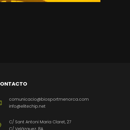
ONTACTO
comunicacio@biosportmenorca.com
info@elitechip.net
C/ Sant Antoni Maria Claret, 27
C/ Velázquez, 8A