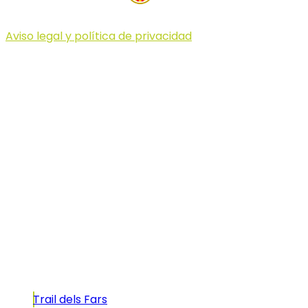
Aviso legal y política de privacidad
© 2023 Illa dels Trails
Illa dels Trails
La Illa dels Trails, un desafío de ensueño
formado por cinco citas únicas y con un
atractivo tan característico que, si te gusta
correr, debes enfrentarte a él.
Carreras
Trail dels Fars