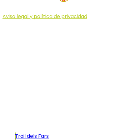
Aviso legal y política de privacidad
© 2023 Illa dels Trails
Illa dels Trails
La Illa dels Trails, un desafío de ensueño
formado por cinco citas únicas y con un
atractivo tan característico que, si te gusta
correr, debes enfrentarte a él.
Carreras
Trail dels Fars