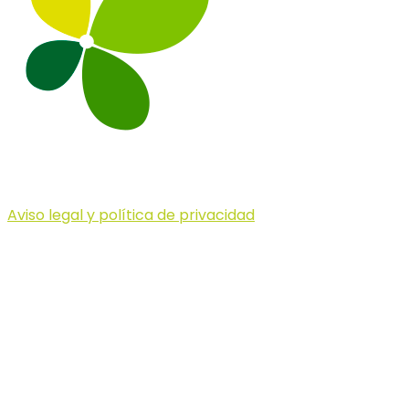
Aviso legal y política de privacidad
© 2023 Illa dels Trails
Illa dels Trails
La Illa dels Trails, un desafío de ensueño
formado por cinco citas únicas y con un