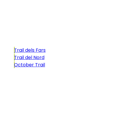
atractivo tan característico que, si te gusta
correr, debes enfrentarte a él.
Carreras
Trail dels Fars
Trail del Nord
October Trail
CONTACTO
comunicacio@biosportmenorca.com
info@elitechip.net
C/ Sant Antoni Maria Claret, 27
C/ Velázquez, 8A