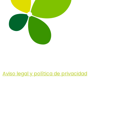
Aviso legal y política de privacidad
© 2023 Illa dels Trails
Illa dels Trails
La Illa dels Trails, un desafío de ensueño
formado por cinco citas únicas y con un