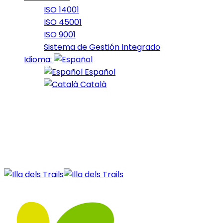
ISO 14001
ISO 45001
ISO 9001
Sistema de Gestión Integrado
Idioma:
Español
Català
17 de January de 2022
october_2021_29