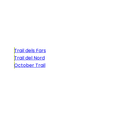
atractivo tan característico que, si te gusta
correr, debes enfrentarte a él.
Carreras
Trail dels Fars
Trail del Nord
October Trail
CONTACTO
comunicacio@biosportmenorca.com
info@elitechip.net
C/ Sant Antoni Maria Claret, 27
C/ Velázquez, 8A