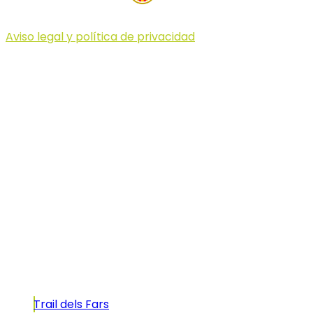
Aviso legal y política de privacidad
© 2023 Illa dels Trails
Illa dels Trails
La Illa dels Trails, un desafío de ensueño
formado por cinco citas únicas y con un
atractivo tan característico que, si te gusta
correr, debes enfrentarte a él.
Carreras
Trail dels Fars