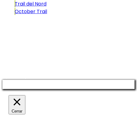
Trail del Nord
October Trail
CONTACTO
comunicacio@biosportmenorca.com
info@elitechip.net
C/ Sant Antoni Maria Claret, 27
C/ Velázquez, 8A
Manage consent
Cerrar
Política de privacidad