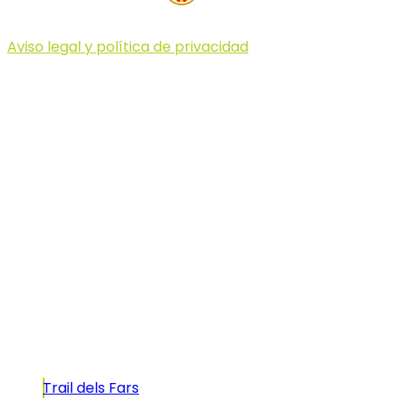
Aviso legal y política de privacidad
© 2023 Illa dels Trails
Illa dels Trails
La Illa dels Trails, un desafío de ensueño
formado por cinco citas únicas y con un
atractivo tan característico que, si te gusta
correr, debes enfrentarte a él.
Carreras
Trail dels Fars