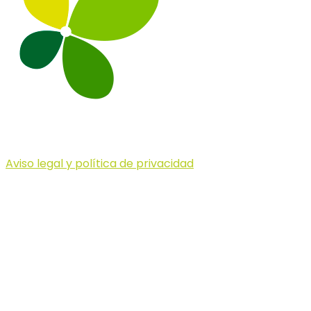
Aviso legal y política de privacidad
© 2023 Illa dels Trails
Illa dels Trails
La Illa dels Trails, un desafío de ensueño
formado por cinco citas únicas y con un