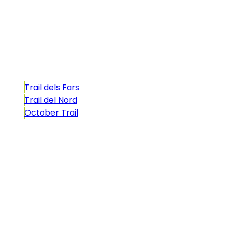
atractivo tan característico que, si te gusta
correr, debes enfrentarte a él.
Carreras
Trail dels Fars
Trail del Nord
October Trail
CONTACTO
comunicacio@biosportmenorca.com
info@elitechip.net
C/ Sant Antoni Maria Claret, 27
C/ Velázquez, 8A