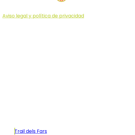
Aviso legal y política de privacidad
© 2023 Illa dels Trails
Illa dels Trails
La Illa dels Trails, un desafío de ensueño
formado por cinco citas únicas y con un
atractivo tan característico que, si te gusta
correr, debes enfrentarte a él.
Carreras
Trail dels Fars