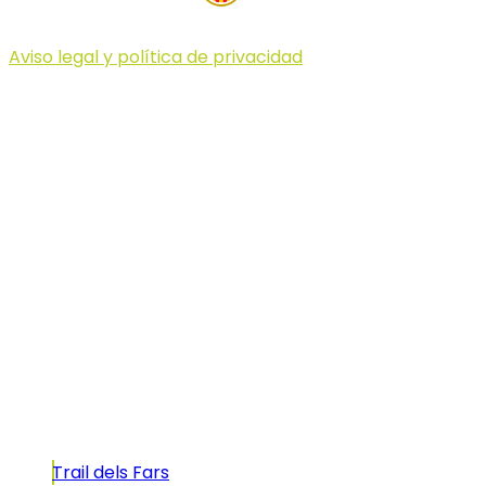
Aviso legal y política de privacidad
© 2023 Illa dels Trails
Illa dels Trails
La Illa dels Trails, un desafío de ensueño
formado por cinco citas únicas y con un
atractivo tan característico que, si te gusta
correr, debes enfrentarte a él.
Carreras
Trail dels Fars