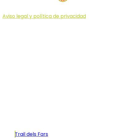
Aviso legal y política de privacidad
© 2023 Illa dels Trails
Illa dels Trails
La Illa dels Trails, un desafío de ensueño
formado por cinco citas únicas y con un
atractivo tan característico que, si te gusta
correr, debes enfrentarte a él.
Carreras
Trail dels Fars