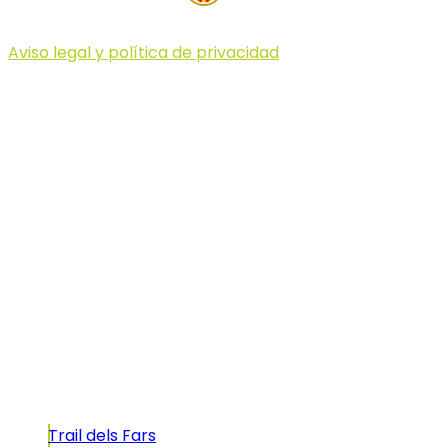
Aviso legal y política de privacidad
© 2023 Illa dels Trails
Illa dels Trails
La Illa dels Trails, un desafío de ensueño
formado por cinco citas únicas y con un
atractivo tan característico que, si te gusta
correr, debes enfrentarte a él.
Carreras
Trail dels Fars