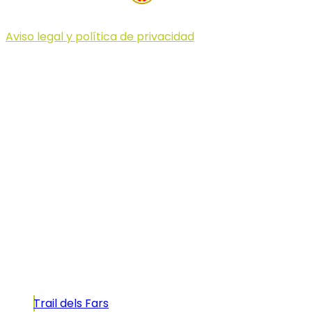
Aviso legal y política de privacidad
© 2023 Illa dels Trails
Illa dels Trails
La Illa dels Trails, un desafío de ensueño
formado por cinco citas únicas y con un
atractivo tan característico que, si te gusta
correr, debes enfrentarte a él.
Carreras
Trail dels Fars