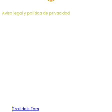
Aviso legal y política de privacidad
© 2023 Illa dels Trails
Illa dels Trails
La Illa dels Trails, un desafío de ensueño
formado por cinco citas únicas y con un
atractivo tan característico que, si te gusta
correr, debes enfrentarte a él.
Carreras
Trail dels Fars