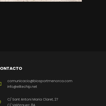
ONTACTO
comunicacio@biosportmenorca.com
info@elitechip.net
C/ Sant Antoni Maria Claret, 27
C/ Velázquez, 8A