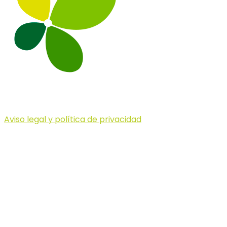
Aviso legal y política de privacidad
© 2023 Illa dels Trails
Illa dels Trails
La Illa dels Trails, un desafío de ensueño
formado por cinco citas únicas y con un