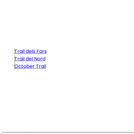
atractivo tan característico que, si te gusta
correr, debes enfrentarte a él.
Carreras
Trail dels Fars
Trail del Nord
October Trail
CONTACTO
comunicacio@biosportmenorca.com
info@elitechip.net
C/ Sant Antoni Maria Claret, 27
C/ Velázquez, 8A