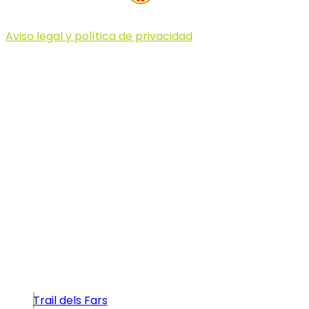
Aviso legal y política de privacidad
© 2023 Illa dels Trails
Illa dels Trails
La Illa dels Trails, un desafío de ensueño
formado por cinco citas únicas y con un
atractivo tan característico que, si te gusta
correr, debes enfrentarte a él.
Carreras
Trail dels Fars