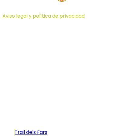
Aviso legal y política de privacidad
© 2023 Illa dels Trails
Illa dels Trails
La Illa dels Trails, un desafío de ensueño
formado por cinco citas únicas y con un
atractivo tan característico que, si te gusta
correr, debes enfrentarte a él.
Carreras
Trail dels Fars