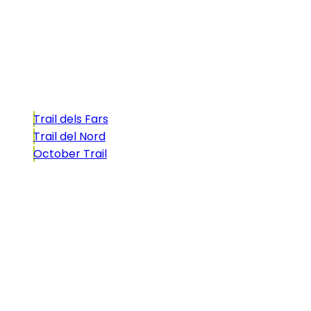
atractivo tan característico que, si te gusta
correr, debes enfrentarte a él.
Carreras
Trail dels Fars
Trail del Nord
October Trail
CONTACTO
comunicacio@biosportmenorca.com
info@elitechip.net
C/ Sant Antoni Maria Claret, 27
C/ Velázquez, 8A