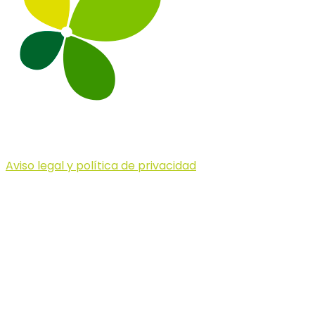
Aviso legal y política de privacidad
© 2023 Illa dels Trails
Illa dels Trails
La Illa dels Trails, un desafío de ensueño
formado por cinco citas únicas y con un