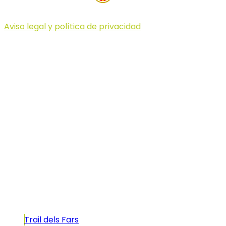
Aviso legal y política de privacidad
© 2023 Illa dels Trails
Illa dels Trails
La Illa dels Trails, un desafío de ensueño
formado por cinco citas únicas y con un
atractivo tan característico que, si te gusta
correr, debes enfrentarte a él.
Carreras
Trail dels Fars