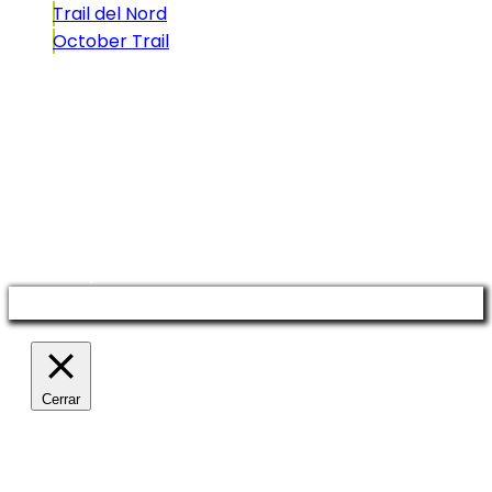
Trail del Nord
October Trail
CONTACTO
comunicacio@biosportmenorca.com
info@elitechip.net
C/ Sant Antoni Maria Claret, 27
C/ Velázquez, 8A
Manage consent
Cerrar
Política de privacidad