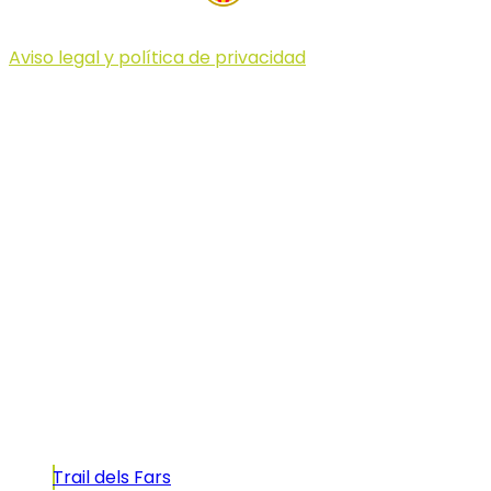
Aviso legal y política de privacidad
© 2023 Illa dels Trails
Illa dels Trails
La Illa dels Trails, un desafío de ensueño
formado por cinco citas únicas y con un
atractivo tan característico que, si te gusta
correr, debes enfrentarte a él.
Carreras
Trail dels Fars