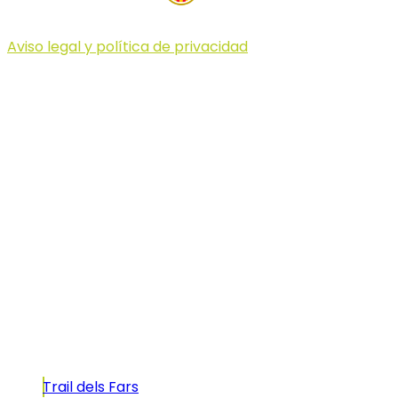
Aviso legal y política de privacidad
© 2023 Illa dels Trails
Illa dels Trails
La Illa dels Trails, un desafío de ensueño
formado por cinco citas únicas y con un
atractivo tan característico que, si te gusta
correr, debes enfrentarte a él.
Carreras
Trail dels Fars