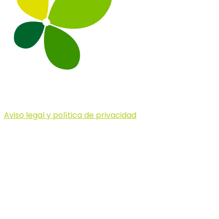
Aviso legal y política de privacidad
© 2023 Illa dels Trails
Illa dels Trails
La Illa dels Trails, un desafío de ensueño
formado por cinco citas únicas y con un