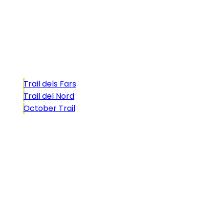
atractivo tan característico que, si te gusta
correr, debes enfrentarte a él.
Carreras
Trail dels Fars
Trail del Nord
October Trail
CONTACTO
comunicacio@biosportmenorca.com
info@elitechip.net
C/ Sant Antoni Maria Claret, 27
C/ Velázquez, 8A