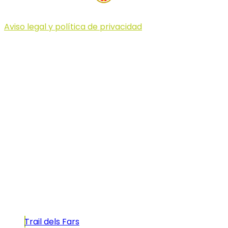
Aviso legal y política de privacidad
© 2023 Illa dels Trails
Illa dels Trails
La Illa dels Trails, un desafío de ensueño
formado por cinco citas únicas y con un
atractivo tan característico que, si te gusta
correr, debes enfrentarte a él.
Carreras
Trail dels Fars