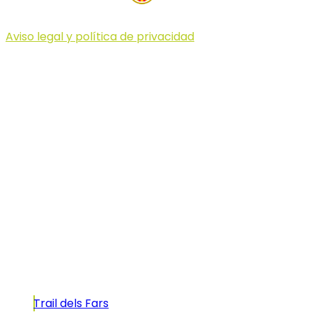
Aviso legal y política de privacidad
© 2023 Illa dels Trails
Illa dels Trails
La Illa dels Trails, un desafío de ensueño
formado por cinco citas únicas y con un
atractivo tan característico que, si te gusta
correr, debes enfrentarte a él.
Carreras
Trail dels Fars